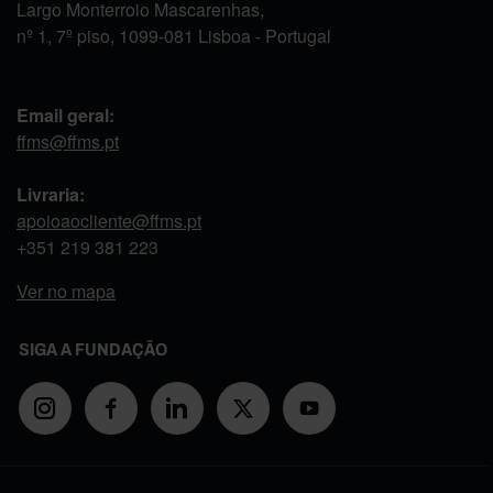
Largo Monterroio Mascarenhas,
nº 1, 7º piso, 1099-081 Lisboa - Portugal
Email geral:
ffms@ffms.pt
Livraria:
apoioaocliente@ffms.pt
+351
219 381 223
Ver no mapa
SIGA A FUNDAÇÃO