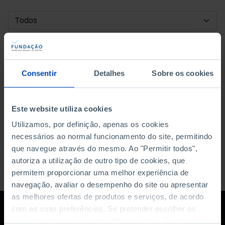
DATA DE INÍCIO
DATA DE FIM
Consentir
Detalhes
Sobre os cookies
ORDENAR POR
Este website utiliza cookies
Utilizamos, por definição, apenas os cookies
necessários ao normal funcionamento do site, permitindo
que navegue através do mesmo. Ao "Permitir todos",
autoriza a utilização de outro tipo de cookies, que
permitem proporcionar uma melhor experiência de
navegação, avaliar o desempenho do site ou apresentar
as melhores ofertas de produtos e serviços, de acordo
com as suas preferências. Se pretender escolher os
tipos de cookies, clique em "Personalizar". Saiba mais