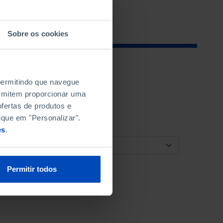
Sobre os cookies
 permitindo que navegue
permitem proporcionar uma
fertas de produtos e
ique em "Personalizar".
es
.
ORDENAR POR
Permitir todos