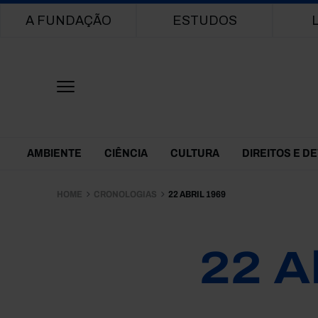
Main navigation
A FUNDAÇÃO
ESTUDOS
Themes Menu
AMBIENTE
CIÊNCIA
CULTURA
DIREITOS E D
HOME
CRONOLOGIAS
22 ABRIL 1969
22 A