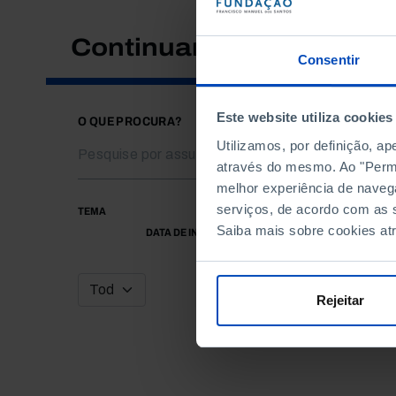
Continuar a pesquisar
Consentir
Este website utiliza cookies
O QUE PROCURA?
Utilizamos, por definição, a
através do mesmo. Ao "Permit
melhor experiência de naveg
serviços, de acordo com as s
TEMA
Saiba mais sobre cookies at
DATA DE INÍCIO
Rejeitar