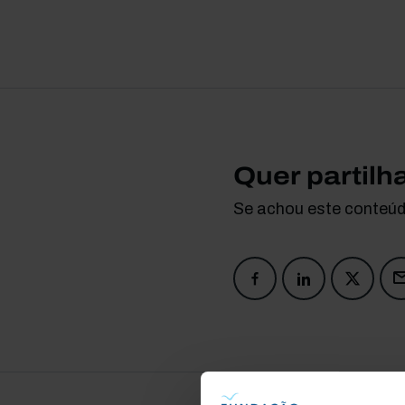
Quer partilh
Se achou este conteúdo