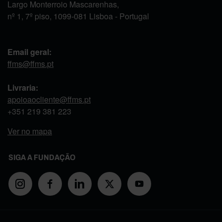
Largo Monterroio Mascarenhas,
nº 1, 7º piso, 1099-081 Lisboa - Portugal
Email geral:
ffms@ffms.pt
Livraria:
apoioaocliente@ffms.pt
+351
219 381 223
Ver no mapa
SIGA A FUNDAÇÃO