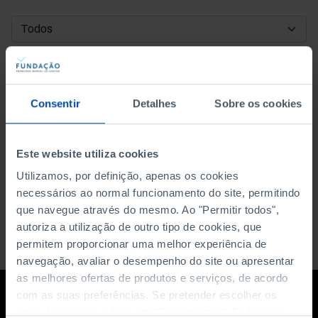
DATA DE INÍCIO
DATA DE FIM
Consentir
Detalhes
Sobre os cookies
ORDENAR POR
Este website utiliza cookies
Utilizamos, por definição, apenas os cookies
necessários ao normal funcionamento do site, permitindo
que navegue através do mesmo. Ao "Permitir todos",
autoriza a utilização de outro tipo de cookies, que
permitem proporcionar uma melhor experiência de
navegação, avaliar o desempenho do site ou apresentar
as melhores ofertas de produtos e serviços, de acordo
com as suas preferências. Se pretender escolher os
tipos de cookies, clique em "Personalizar". Saiba mais