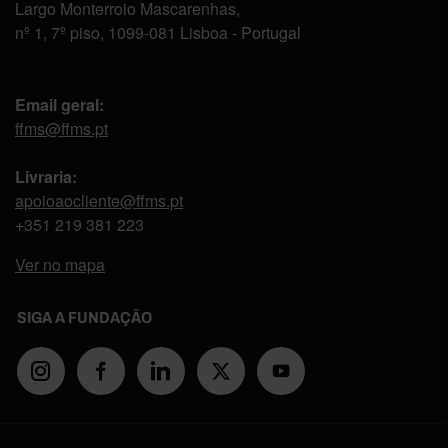
Largo Monterroio Mascarenhas,
nº 1, 7º piso, 1099-081 Lisboa - Portugal
Email geral:
ffms@ffms.pt
Livraria:
apoioaocliente@ffms.pt
+351
219 381 223
Ver no mapa
SIGA A FUNDAÇÃO