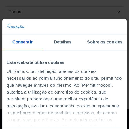
DATA DE INÍCIO
DATA DE FIM
Consentir
Detalhes
Sobre os cookies
ORDENAR POR
Este website utiliza cookies
Utilizamos, por definição, apenas os cookies
necessários ao normal funcionamento do site, permitindo
que navegue através do mesmo. Ao "Permitir todos",
autoriza a utilização de outro tipo de cookies, que
permitem proporcionar uma melhor experiência de
navegação, avaliar o desempenho do site ou apresentar
as melhores ofertas de produtos e serviços, de acordo
com as suas preferências. Se pretender escolher os
tipos de cookies, clique em "Personalizar". Saiba mais