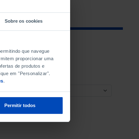
Sobre os cookies
 permitindo que navegue
permitem proporcionar uma
fertas de produtos e
ique em "Personalizar".
es
.
ORDENAR POR
Permitir todos