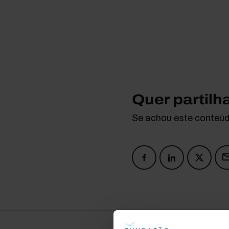
Quer partilh
Se achou este conteúdo