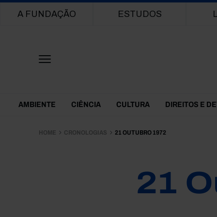
Main navigation
A FUNDAÇÃO
ESTUDOS
Themes Menu
AMBIENTE
CIÊNCIA
CULTURA
DIREITOS E D
HOME
CRONOLOGIAS
21 OUTUBRO 1972
21 O