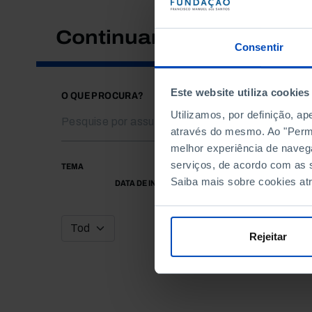
Continuar a pesquisar
Consentir
Este website utiliza cookies
O QUE PROCURA?
Utilizamos, por definição, a
através do mesmo. Ao "Permit
melhor experiência de naveg
serviços, de acordo com as s
TEMA
Saiba mais sobre cookies at
DATA DE INÍCIO
Rejeitar