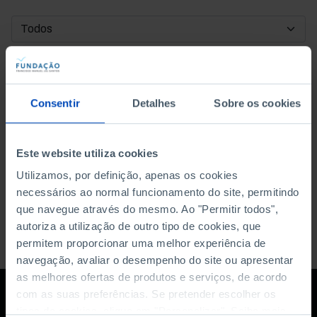
DATA DE INÍCIO
DATA DE FIM
Consentir
Detalhes
Sobre os cookies
ORDENAR POR
Este website utiliza cookies
Utilizamos, por definição, apenas os cookies
necessários ao normal funcionamento do site, permitindo
que navegue através do mesmo. Ao "Permitir todos",
autoriza a utilização de outro tipo de cookies, que
permitem proporcionar uma melhor experiência de
navegação, avaliar o desempenho do site ou apresentar
as melhores ofertas de produtos e serviços, de acordo
com as suas preferências. Se pretender escolher os
tipos de cookies, clique em "Personalizar". Saiba mais