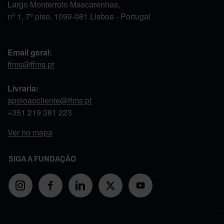
Largo Monterroio Mascarenhas,
nº 1, 7º piso, 1099-081 Lisboa - Portugal
Email geral:
ffms@ffms.pt
Livraria:
apoioaocliente@ffms.pt
+351
219 381 223
Ver no mapa
SIGA A FUNDAÇÃO