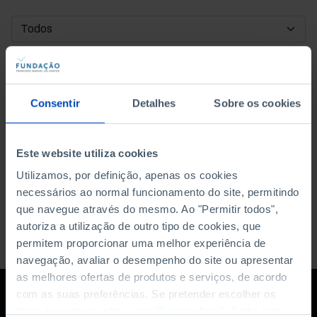
DATA DE INÍCIO
DATA DE FIM
Consentir
Detalhes
Sobre os cookies
ORDENAR POR
Este website utiliza cookies
Utilizamos, por definição, apenas os cookies
necessários ao normal funcionamento do site, permitindo
que navegue através do mesmo. Ao "Permitir todos",
autoriza a utilização de outro tipo de cookies, que
permitem proporcionar uma melhor experiência de
navegação, avaliar o desempenho do site ou apresentar
as melhores ofertas de produtos e serviços, de acordo
com as suas preferências. Se pretender escolher os
tipos de cookies, clique em "Personalizar". Saiba mais