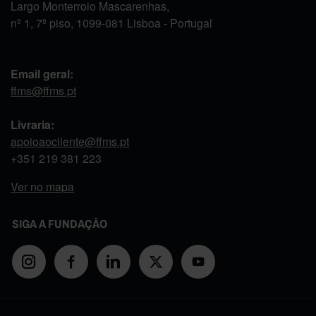
Largo Monterroio Mascarenhas,
nº 1, 7º piso, 1099-081 Lisboa - Portugal
Email geral:
ffms@ffms.pt
Livraria:
apoioaocliente@ffms.pt
+351
219 381 223
Ver no mapa
SIGA A FUNDAÇÃO