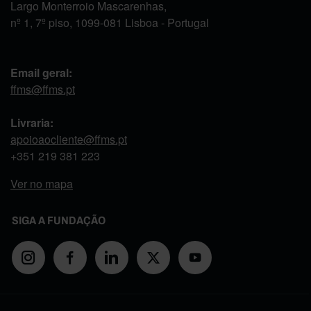
Largo Monterroio Mascarenhas,
nº 1, 7º piso, 1099-081 Lisboa - Portugal
Email geral:
ffms@ffms.pt
Livraria:
apoioaocliente@ffms.pt
+351
219 381 223
Ver no mapa
SIGA A FUNDAÇÃO