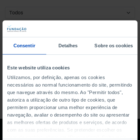
DATA DE INÍCIO
DATA DE FIM
Consentir
Detalhes
Sobre os cookies
ORDENAR POR
Este website utiliza cookies
Utilizamos, por definição, apenas os cookies
necessários ao normal funcionamento do site, permitindo
que navegue através do mesmo. Ao "Permitir todos",
autoriza a utilização de outro tipo de cookies, que
permitem proporcionar uma melhor experiência de
navegação, avaliar o desempenho do site ou apresentar
as melhores ofertas de produtos e serviços, de acordo
com as suas preferências. Se pretender escolher os
tipos de cookies, clique em "Personalizar". Saiba mais