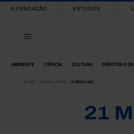
Main navigation
A FUNDAÇÃO
ESTUDOS
Themes Menu
AMBIENTE
CIÊNCIA
CULTURA
DIREITOS E D
HOME
CRONOLOGIAS
21 MAIO 1981
21 M