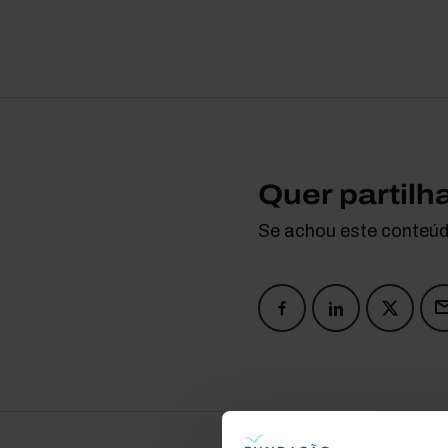
Quer partilh
Se achou este conteúdo