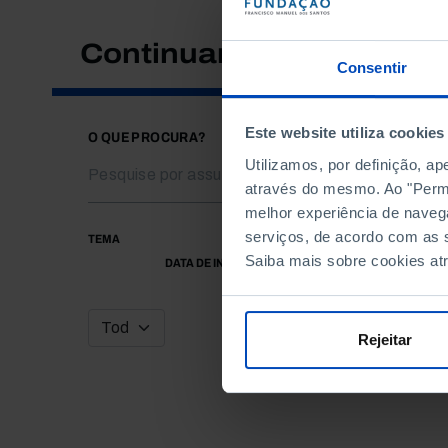
Continuar a pesquisar
Consentir
Este website utiliza cookies
O QUE PROCURA?
Utilizamos, por definição, a
através do mesmo. Ao "Permit
melhor experiência de naveg
serviços, de acordo com as s
TEMA
Saiba mais sobre cookies at
DATA DE INÍCIO
Rejeitar