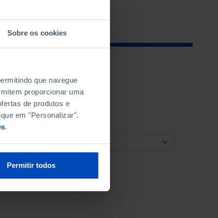
Sobre os cookies
 permitindo que navegue
permitem proporcionar uma
fertas de produtos e
ique em "Personalizar".
es
.
ORDENAR POR
Permitir todos