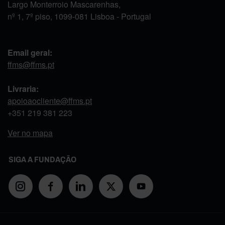
Largo Monterroio Mascarenhas,
nº 1, 7º piso, 1099-081 Lisboa - Portugal
Email geral:
ffms@ffms.pt
Livraria:
apoioaocliente@ffms.pt
+351
219 381 223
Ver no mapa
SIGA A FUNDAÇÃO