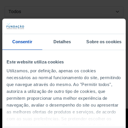
DATA DE INÍCIO
DATA DE FIM
Consentir
Detalhes
Sobre os cookies
ORDENAR POR
Este website utiliza cookies
Utilizamos, por definição, apenas os cookies
necessários ao normal funcionamento do site, permitindo
que navegue através do mesmo. Ao "Permitir todos",
autoriza a utilização de outro tipo de cookies, que
permitem proporcionar uma melhor experiência de
navegação, avaliar o desempenho do site ou apresentar
as melhores ofertas de produtos e serviços, de acordo
com as suas preferências. Se pretender escolher os
tipos de cookies, clique em "Personalizar". Saiba mais