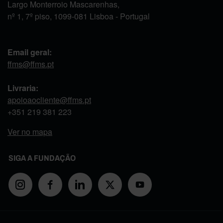
Largo Monterroio Mascarenhas,
nº 1, 7º piso, 1099-081 Lisboa - Portugal
Email geral:
ffms@ffms.pt
Livraria:
apoioaocliente@ffms.pt
+351
219 381 223
Ver no mapa
SIGA A FUNDAÇÃO