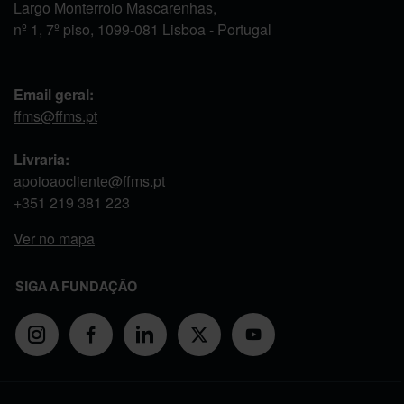
Largo Monterroio Mascarenhas,
nº 1, 7º piso, 1099-081 Lisboa - Portugal
Email geral:
ffms@ffms.pt
Livraria:
apoioaocliente@ffms.pt
+351
219 381 223
Ver no mapa
SIGA A FUNDAÇÃO