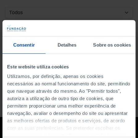
DATA DE INÍCIO
DATA DE FIM
Consentir
Detalhes
Sobre os cookies
ORDENAR POR
Este website utiliza cookies
Utilizamos, por definição, apenas os cookies
necessários ao normal funcionamento do site, permitindo
que navegue através do mesmo. Ao "Permitir todos",
autoriza a utilização de outro tipo de cookies, que
permitem proporcionar uma melhor experiência de
navegação, avaliar o desempenho do site ou apresentar
as melhores ofertas de produtos e serviços, de acordo
com as suas preferências. Se pretender escolher os
tipos de cookies, clique em "Personalizar". Saiba mais