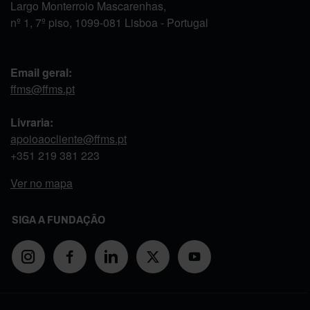
Largo Monterroio Mascarenhas,
nº 1, 7º piso, 1099-081 Lisboa - Portugal
Email geral:
ffms@ffms.pt
Livraria:
apoioaocliente@ffms.pt
+351
219 381 223
Ver no mapa
SIGA A FUNDAÇÃO