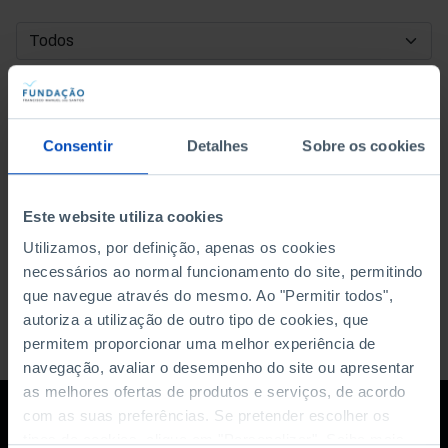
DATA DE INÍCIO
DATA DE FIM
Consentir
Detalhes
Sobre os cookies
ORDENAR POR
Este website utiliza cookies
Utilizamos, por definição, apenas os cookies
necessários ao normal funcionamento do site, permitindo
que navegue através do mesmo. Ao "Permitir todos",
autoriza a utilização de outro tipo de cookies, que
permitem proporcionar uma melhor experiência de
navegação, avaliar o desempenho do site ou apresentar
as melhores ofertas de produtos e serviços, de acordo
com as suas preferências. Se pretender escolher os
tipos de cookies, clique em "Personalizar". Saiba mais