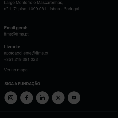
Largo Monterroio Mascarenhas,
nº 1, 7º piso, 1099-081 Lisboa - Portugal
Email geral:
ffms@ffms.pt
Livraria:
apoioaocliente@ffms.pt
+351
219 381 223
Ver no mapa
SIGA A FUNDAÇÃO