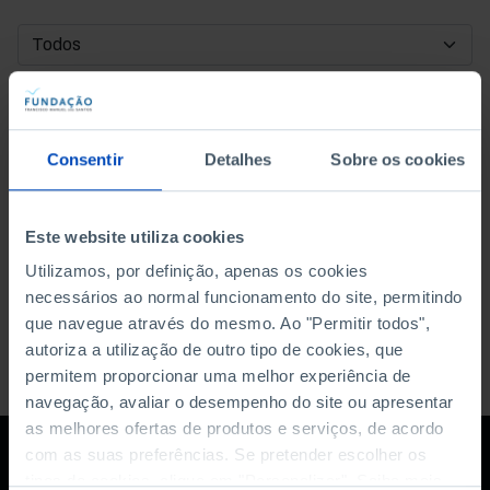
DATA DE INÍCIO
DATA DE FIM
Consentir
Detalhes
Sobre os cookies
ORDENAR POR
Este website utiliza cookies
Utilizamos, por definição, apenas os cookies
necessários ao normal funcionamento do site, permitindo
que navegue através do mesmo. Ao "Permitir todos",
autoriza a utilização de outro tipo de cookies, que
permitem proporcionar uma melhor experiência de
navegação, avaliar o desempenho do site ou apresentar
as melhores ofertas de produtos e serviços, de acordo
com as suas preferências. Se pretender escolher os
tipos de cookies, clique em "Personalizar". Saiba mais