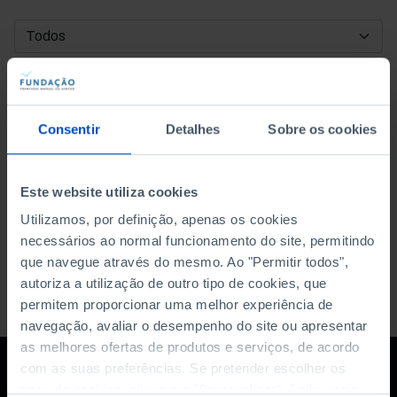
DATA DE INÍCIO
DATA DE FIM
Consentir
Detalhes
Sobre os cookies
ORDENAR POR
Este website utiliza cookies
Utilizamos, por definição, apenas os cookies
necessários ao normal funcionamento do site, permitindo
que navegue através do mesmo. Ao "Permitir todos",
autoriza a utilização de outro tipo de cookies, que
permitem proporcionar uma melhor experiência de
navegação, avaliar o desempenho do site ou apresentar
as melhores ofertas de produtos e serviços, de acordo
com as suas preferências. Se pretender escolher os
tipos de cookies, clique em "Personalizar". Saiba mais