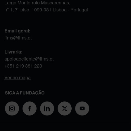
Largo Monterroio Mascarenhas,
nº 1, 7º piso, 1099-081 Lisboa - Portugal
Email geral:
ffms@ffms.pt
Livraria:
apoioaocliente@ffms.pt
+351
219 381 223
Ver no mapa
SIGA A FUNDAÇÃO