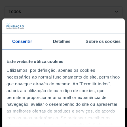
DATA DE INÍCIO
DATA DE FIM
Consentir
Detalhes
Sobre os cookies
ORDENAR POR
Este website utiliza cookies
Utilizamos, por definição, apenas os cookies
necessários ao normal funcionamento do site, permitindo
que navegue através do mesmo. Ao "Permitir todos",
autoriza a utilização de outro tipo de cookies, que
permitem proporcionar uma melhor experiência de
navegação, avaliar o desempenho do site ou apresentar
as melhores ofertas de produtos e serviços, de acordo
com as suas preferências. Se pretender escolher os
tipos de cookies, clique em "Personalizar". Saiba mais