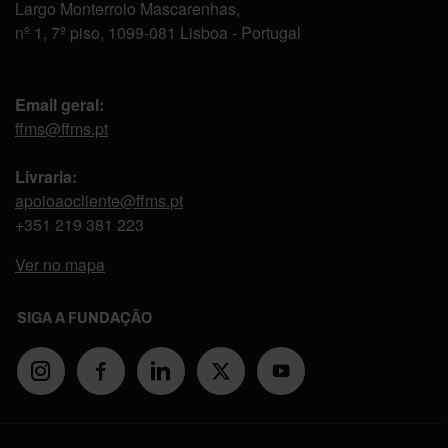
Largo Monterroio Mascarenhas,
nº 1, 7º piso, 1099-081 Lisboa - Portugal
Email geral:
ffms@ffms.pt
Livraria:
apoioaocliente@ffms.pt
+351
219 381 223
Ver no mapa
SIGA A FUNDAÇÃO