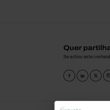
Quer partilh
Se achou este conteúdo