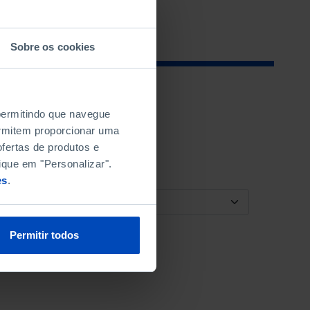
Sobre os cookies
 permitindo que navegue
permitem proporcionar uma
fertas de produtos e
ique em "Personalizar".
es
.
ORDENAR POR
Permitir todos