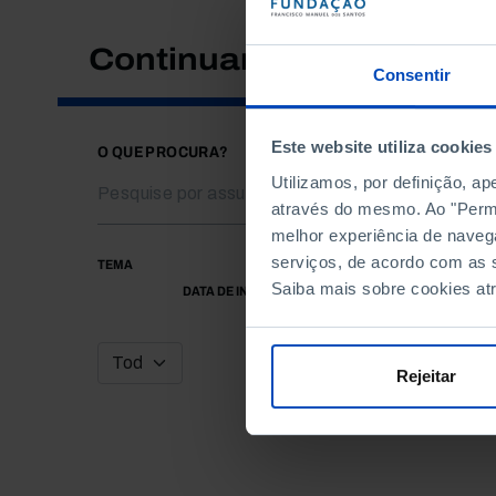
Continuar a pesquisar
Consentir
Este website utiliza cookies
O QUE PROCURA?
Utilizamos, por definição, a
através do mesmo. Ao "Permit
melhor experiência de naveg
serviços, de acordo com as s
TEMA
Saiba mais sobre cookies at
DATA DE INÍCIO
Rejeitar