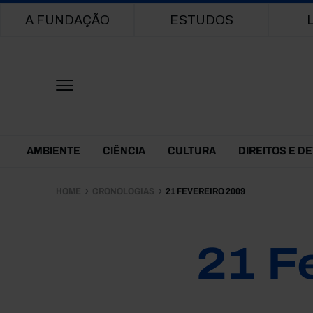
Main navigation
A FUNDAÇÃO
ESTUDOS
Themes Menu
AMBIENTE
CIÊNCIA
CULTURA
DIREITOS E D
HOME
CRONOLOGIAS
21 FEVEREIRO 2009
21 F