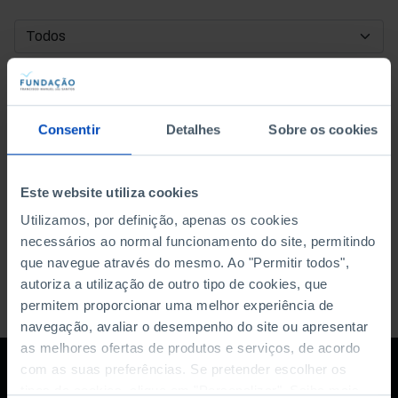
DATA DE INÍCIO
DATA DE FIM
Consentir
Detalhes
Sobre os cookies
ORDENAR POR
Este website utiliza cookies
Utilizamos, por definição, apenas os cookies
necessários ao normal funcionamento do site, permitindo
que navegue através do mesmo. Ao "Permitir todos",
autoriza a utilização de outro tipo de cookies, que
permitem proporcionar uma melhor experiência de
navegação, avaliar o desempenho do site ou apresentar
as melhores ofertas de produtos e serviços, de acordo
com as suas preferências. Se pretender escolher os
tipos de cookies, clique em "Personalizar". Saiba mais