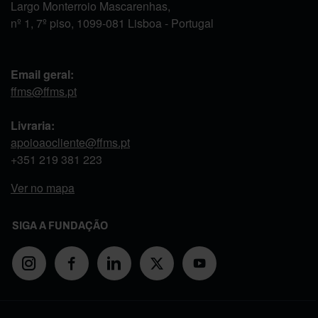
Largo Monterroio Mascarenhas,
nº 1, 7º piso, 1099-081 Lisboa - Portugal
Email geral:
ffms@ffms.pt
Livraria:
apoioaocliente@ffms.pt
+351
219 381 223
Ver no mapa
SIGA A FUNDAÇÃO