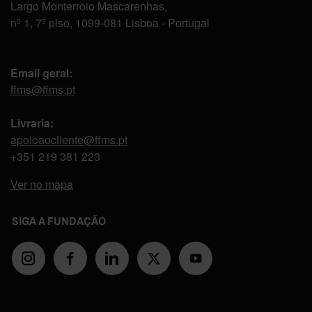
Largo Monterroio Mascarenhas,
nº 1, 7º piso, 1099-081 Lisboa - Portugal
Email geral:
ffms@ffms.pt
Livraria:
apoioaocliente@ffms.pt
+351
219 381 223
Ver no mapa
SIGA A FUNDAÇÃO