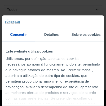
DATA DE INÍCIO
DATA DE FIM
Consentir
Detalhes
Sobre os cookies
ORDENAR POR
Este website utiliza cookies
Utilizamos, por definição, apenas os cookies
necessários ao normal funcionamento do site, permitindo
que navegue através do mesmo. Ao "Permitir todos",
autoriza a utilização de outro tipo de cookies, que
permitem proporcionar uma melhor experiência de
navegação, avaliar o desempenho do site ou apresentar
as melhores ofertas de produtos e serviços, de acordo
com as suas preferências. Se pretender escolher os
tipos de cookies, clique em "Personalizar". Saiba mais