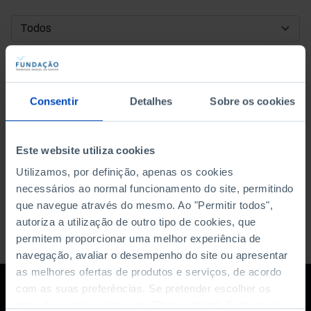
DATA DE INÍCIO
DATA DE FIM
Consentir
Detalhes
Sobre os cookies
ORDENAR POR
Este website utiliza cookies
Utilizamos, por definição, apenas os cookies
necessários ao normal funcionamento do site, permitindo
que navegue através do mesmo. Ao "Permitir todos",
autoriza a utilização de outro tipo de cookies, que
permitem proporcionar uma melhor experiência de
navegação, avaliar o desempenho do site ou apresentar
as melhores ofertas de produtos e serviços, de acordo
com as suas preferências. Se pretender escolher os
tipos de cookies, clique em "Personalizar". Saiba mais