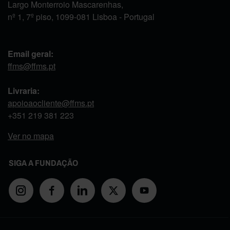
Largo Monterroio Mascarenhas,
nº 1, 7º piso, 1099-081 Lisboa - Portugal
Email geral:
ffms@ffms.pt
Livraria:
apoioaocliente@ffms.pt
+351
219 381 223
Ver no mapa
SIGA A FUNDAÇÃO