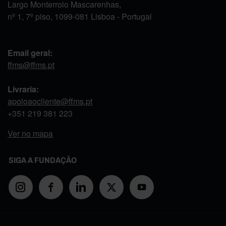
Largo Monterroio Mascarenhas,
nº 1, 7º piso, 1099-081 Lisboa - Portugal
Email geral:
ffms@ffms.pt
Livraria:
apoioaocliente@ffms.pt
+351
219 381 223
Ver no mapa
SIGA A FUNDAÇÃO