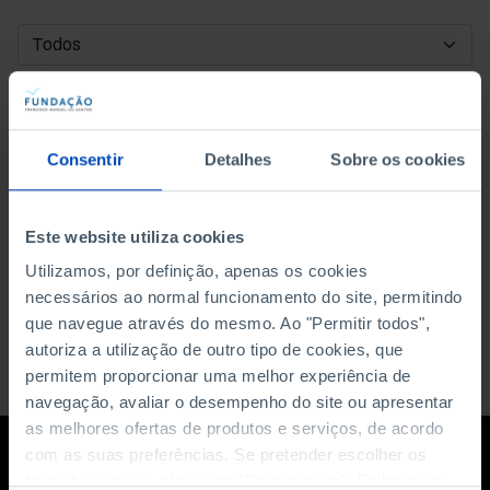
DATA DE INÍCIO
DATA DE FIM
Consentir
Detalhes
Sobre os cookies
ORDENAR POR
Este website utiliza cookies
Utilizamos, por definição, apenas os cookies
necessários ao normal funcionamento do site, permitindo
que navegue através do mesmo. Ao "Permitir todos",
autoriza a utilização de outro tipo de cookies, que
permitem proporcionar uma melhor experiência de
navegação, avaliar o desempenho do site ou apresentar
as melhores ofertas de produtos e serviços, de acordo
com as suas preferências. Se pretender escolher os
tipos de cookies, clique em "Personalizar". Saiba mais