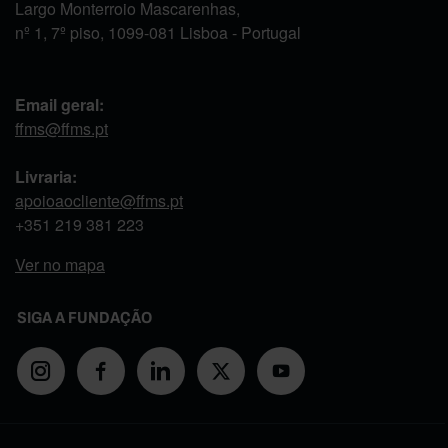
Largo Monterroio Mascarenhas,
nº 1, 7º piso, 1099-081 Lisboa - Portugal
Email geral:
ffms@ffms.pt
Livraria:
apoioaocliente@ffms.pt
+351
219 381 223
Ver no mapa
SIGA A FUNDAÇÃO