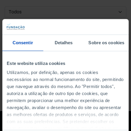
DATA DE INÍCIO
DATA DE FIM
Consentir
Detalhes
Sobre os cookies
ORDENAR POR
Este website utiliza cookies
Utilizamos, por definição, apenas os cookies
necessários ao normal funcionamento do site, permitindo
que navegue através do mesmo. Ao "Permitir todos",
autoriza a utilização de outro tipo de cookies, que
permitem proporcionar uma melhor experiência de
navegação, avaliar o desempenho do site ou apresentar
as melhores ofertas de produtos e serviços, de acordo
com as suas preferências. Se pretender escolher os
tipos de cookies, clique em "Personalizar". Saiba mais