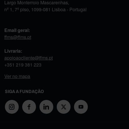
Largo Monterroio Mascarenhas,
nº 1, 7º piso, 1099-081 Lisboa - Portugal
Email geral:
ffms@ffms.pt
Livraria:
apoioaocliente@ffms.pt
+351
219 381 223
Ver no mapa
SIGA A FUNDAÇÃO