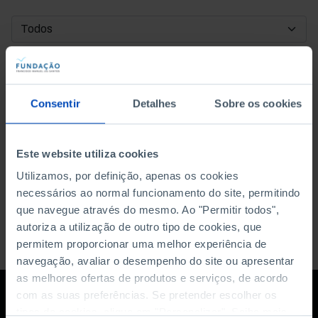
DATA DE INÍCIO
DATA DE FIM
Consentir
Detalhes
Sobre os cookies
ORDENAR POR
Este website utiliza cookies
Utilizamos, por definição, apenas os cookies
necessários ao normal funcionamento do site, permitindo
que navegue através do mesmo. Ao "Permitir todos",
autoriza a utilização de outro tipo de cookies, que
permitem proporcionar uma melhor experiência de
navegação, avaliar o desempenho do site ou apresentar
as melhores ofertas de produtos e serviços, de acordo
com as suas preferências. Se pretender escolher os
tipos de cookies, clique em "Personalizar". Saiba mais