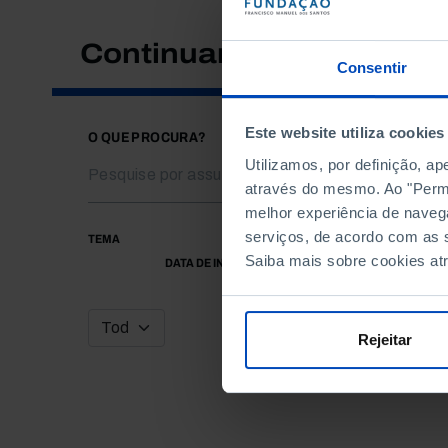
Continuar a pesquisar
Consentir
Este website utiliza cookies
O QUE PROCURA?
Utilizamos, por definição, a
através do mesmo. Ao "Permit
melhor experiência de naveg
serviços, de acordo com as s
TEMA
Saiba mais sobre cookies at
DATA DE INÍCIO
Rejeitar