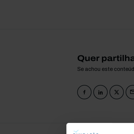
Quer partilh
Se achou este conteúdo