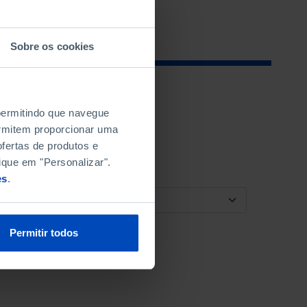
Sobre os cookies
 permitindo que navegue
permitem proporcionar uma
fertas de produtos e
ique em "Personalizar".
es
.
ORDENAR POR
Permitir todos