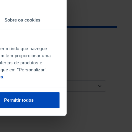
Sobre os cookies
 permitindo que navegue
permitem proporcionar uma
fertas de produtos e
ique em "Personalizar".
es
.
ORDENAR POR
Permitir todos