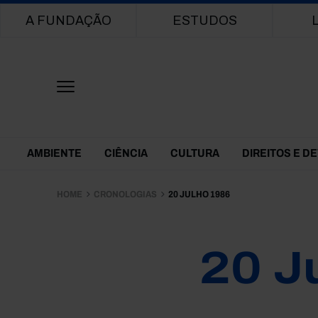
Main navigation
A FUNDAÇÃO
ESTUDOS
Themes Menu
AMBIENTE
CIÊNCIA
CULTURA
DIREITOS E D
HOME
CRONOLOGIAS
20 JULHO 1986
20 J