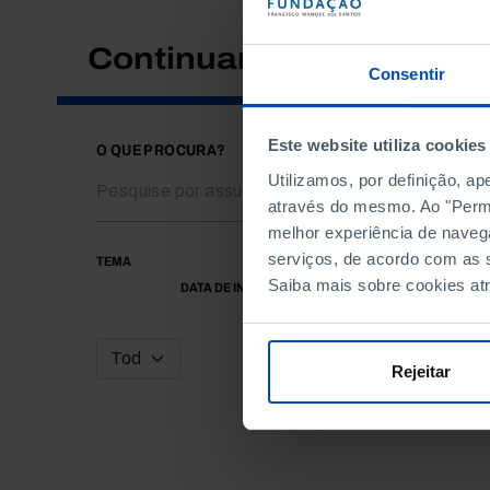
Continuar a pesquisar
Consentir
Este website utiliza cookies
O QUE PROCURA?
Utilizamos, por definição, a
através do mesmo. Ao "Permit
melhor experiência de naveg
serviços, de acordo com as s
TEMA
Saiba mais sobre cookies at
DATA DE INÍCIO
Rejeitar