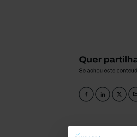
Quer partilh
Se achou este conteúdo