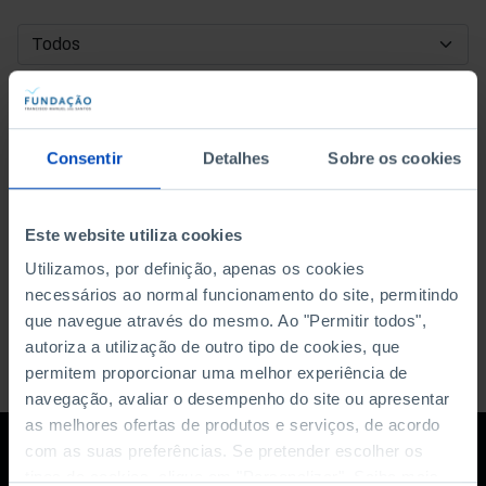
DATA DE INÍCIO
DATA DE FIM
Consentir
Detalhes
Sobre os cookies
ORDENAR POR
Este website utiliza cookies
Utilizamos, por definição, apenas os cookies
necessários ao normal funcionamento do site, permitindo
que navegue através do mesmo. Ao "Permitir todos",
autoriza a utilização de outro tipo de cookies, que
permitem proporcionar uma melhor experiência de
navegação, avaliar o desempenho do site ou apresentar
as melhores ofertas de produtos e serviços, de acordo
com as suas preferências. Se pretender escolher os
tipos de cookies, clique em "Personalizar". Saiba mais