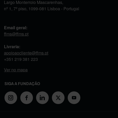
Largo Monterroio Mascarenhas,
nº 1, 7º piso, 1099-081 Lisboa - Portugal
Email geral:
ffms@ffms.pt
Livraria:
apoioaocliente@ffms.pt
+351
219 381 223
Ver no mapa
SIGA A FUNDAÇÃO