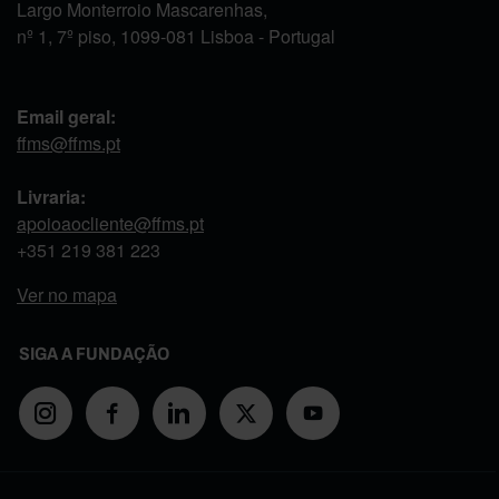
Largo Monterroio Mascarenhas,
nº 1, 7º piso, 1099-081 Lisboa - Portugal
Email geral:
ffms@ffms.pt
Livraria:
apoioaocliente@ffms.pt
+351
219 381 223
Ver no mapa
SIGA A FUNDAÇÃO