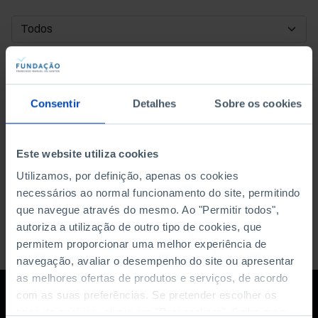
DATA DE INÍCIO
DATA DE FIM
Consentir
Detalhes
Sobre os cookies
ORDENAR POR
Este website utiliza cookies
Utilizamos, por definição, apenas os cookies
necessários ao normal funcionamento do site, permitindo
que navegue através do mesmo. Ao "Permitir todos",
autoriza a utilização de outro tipo de cookies, que
permitem proporcionar uma melhor experiência de
navegação, avaliar o desempenho do site ou apresentar
as melhores ofertas de produtos e serviços, de acordo
com as suas preferências. Se pretender escolher os
tipos de cookies, clique em "Personalizar". Saiba mais