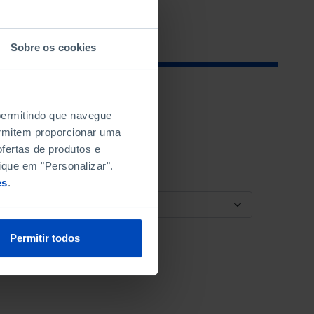
Sobre os cookies
 permitindo que navegue
permitem proporcionar uma
fertas de produtos e
ique em "Personalizar".
es
.
ORDENAR POR
Permitir todos