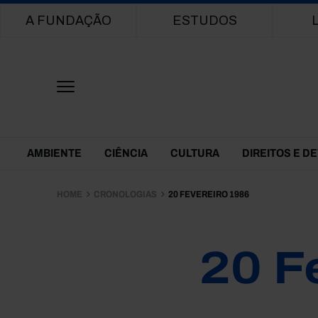
Main navigation
A FUNDAÇÃO
ESTUDOS
Themes Menu
AMBIENTE
CIÊNCIA
CULTURA
DIREITOS E D
HOME
CRONOLOGIAS
20 FEVEREIRO 1986
20 F