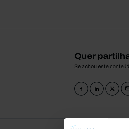
Quer partilh
Se achou este conteúdo