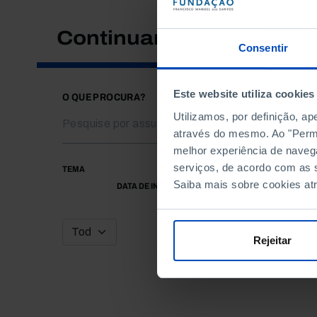
Continuar a pesquisar
Consentir
Este website utiliza cookies
O QUE PROCURA?
Utilizamos, por definição, a
através do mesmo. Ao "Permit
melhor experiência de naveg
serviços, de acordo com as s
TEMA
Saiba mais sobre cookies at
DATA DE INÍCIO
Rejeitar