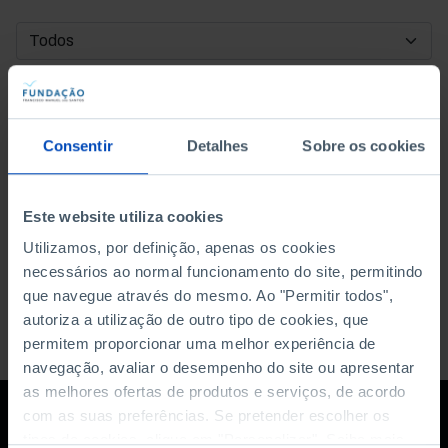
DATA DE INÍCIO
DATA DE FIM
Consentir
Detalhes
Sobre os cookies
ORDENAR POR
Este website utiliza cookies
Utilizamos, por definição, apenas os cookies
necessários ao normal funcionamento do site, permitindo
que navegue através do mesmo. Ao "Permitir todos",
autoriza a utilização de outro tipo de cookies, que
permitem proporcionar uma melhor experiência de
navegação, avaliar o desempenho do site ou apresentar
as melhores ofertas de produtos e serviços, de acordo
com as suas preferências. Se pretender escolher os
tipos de cookies, clique em "Personalizar". Saiba mais