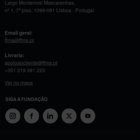
Largo Monterroio Mascarenhas,
nº 1, 7º piso, 1099-081 Lisboa - Portugal
Email geral:
ffms@ffms.pt
Livraria:
apoioaocliente@ffms.pt
+351
219 381 223
Ver no mapa
SIGA A FUNDAÇÃO