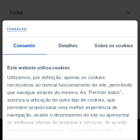
DATA DE INÍCIO
DATA DE FIM
Consentir
Detalhes
Sobre os cookies
ORDENAR POR
Este website utiliza cookies
Utilizamos, por definição, apenas os cookies
necessários ao normal funcionamento do site, permitindo
que navegue através do mesmo. Ao "Permitir todos",
autoriza a utilização de outro tipo de cookies, que
permitem proporcionar uma melhor experiência de
navegação, avaliar o desempenho do site ou apresentar
as melhores ofertas de produtos e serviços, de acordo
com as suas preferências. Se pretender escolher os
tipos de cookies, clique em "Personalizar". Saiba mais