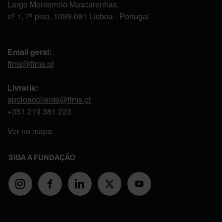
Largo Monterroio Mascarenhas,
nº 1, 7º piso, 1099-081 Lisboa - Portugal
Email geral:
ffms@ffms.pt
Livraria:
apoioaocliente@ffms.pt
+351
219 381 223
Ver no mapa
SIGA A FUNDAÇÃO