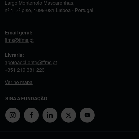
Largo Monterroio Mascarenhas,
nº 1, 7º piso, 1099-081 Lisboa - Portugal
Email geral:
ffms@ffms.pt
Livraria:
apoioaocliente@ffms.pt
+351
219 381 223
Ver no mapa
SIGA A FUNDAÇÃO