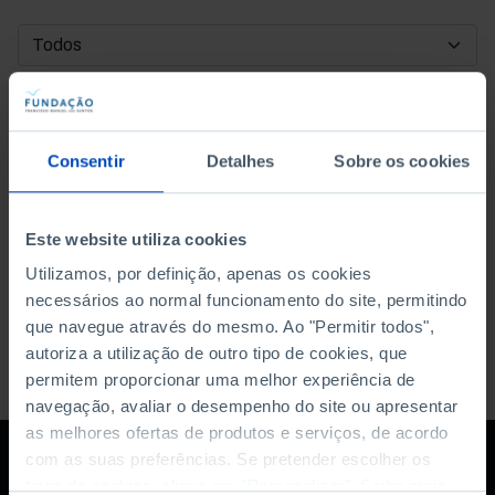
DATA DE INÍCIO
DATA DE FIM
Consentir
Detalhes
Sobre os cookies
ORDENAR POR
Este website utiliza cookies
Utilizamos, por definição, apenas os cookies
necessários ao normal funcionamento do site, permitindo
que navegue através do mesmo. Ao "Permitir todos",
autoriza a utilização de outro tipo de cookies, que
permitem proporcionar uma melhor experiência de
navegação, avaliar o desempenho do site ou apresentar
as melhores ofertas de produtos e serviços, de acordo
com as suas preferências. Se pretender escolher os
tipos de cookies, clique em "Personalizar". Saiba mais