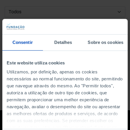
DATA DE INÍCIO
DATA DE FIM
Consentir
Detalhes
Sobre os cookies
ORDENAR POR
Este website utiliza cookies
Utilizamos, por definição, apenas os cookies
necessários ao normal funcionamento do site, permitindo
que navegue através do mesmo. Ao "Permitir todos",
autoriza a utilização de outro tipo de cookies, que
permitem proporcionar uma melhor experiência de
navegação, avaliar o desempenho do site ou apresentar
as melhores ofertas de produtos e serviços, de acordo
com as suas preferências. Se pretender escolher os
tipos de cookies, clique em "Personalizar". Saiba mais