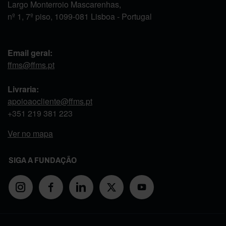
Largo Monterroio Mascarenhas,
nº 1, 7º piso, 1099-081 Lisboa - Portugal
Email geral:
ffms@ffms.pt
Livraria:
apoioaocliente@ffms.pt
+351
219 381 223
Ver no mapa
SIGA A FUNDAÇÃO