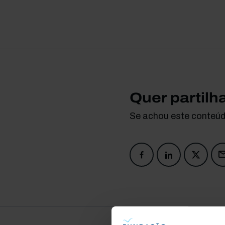
Quer partilh
Se achou este conteúdo