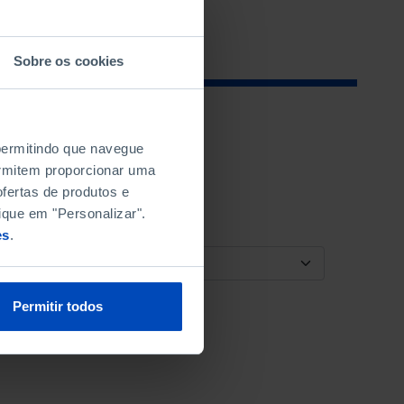
Sobre os cookies
 permitindo que navegue
permitem proporcionar uma
fertas de produtos e
ique em "Personalizar".
es
.
ORDENAR POR
Permitir todos