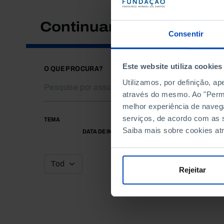
Continuar a pesquisar
Consentir
Este website utiliza cookies
O QUE PROCURA?
Utilizamos, por definição, a
através do mesmo. Ao "Permit
melhor experiência de naveg
serviços, de acordo com as s
TEMA
Saiba mais sobre cookies at
DATA DE INÍCIO
Rejeitar