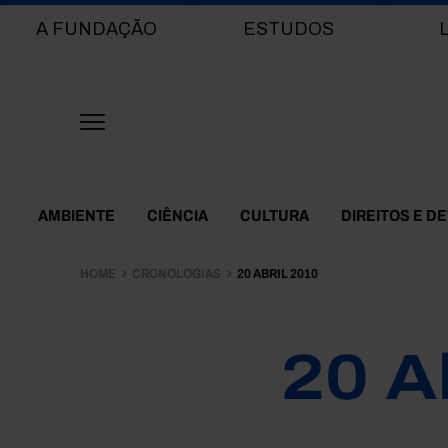
Main navigation
A FUNDAÇÃO
ESTUDOS
Themes Menu
AMBIENTE
CIÊNCIA
CULTURA
DIREITOS E D
HOME
CRONOLOGIAS
20 ABRIL 2010
20 A