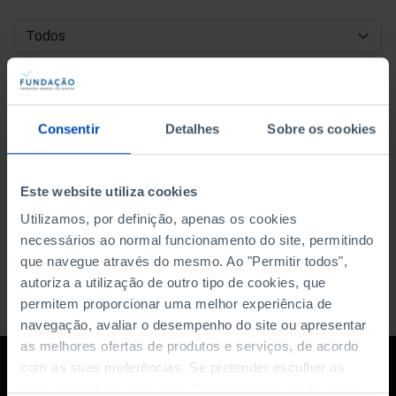
DATA DE INÍCIO
DATA DE FIM
Consentir
Detalhes
Sobre os cookies
ORDENAR POR
Este website utiliza cookies
Utilizamos, por definição, apenas os cookies
necessários ao normal funcionamento do site, permitindo
que navegue através do mesmo. Ao "Permitir todos",
autoriza a utilização de outro tipo de cookies, que
permitem proporcionar uma melhor experiência de
navegação, avaliar o desempenho do site ou apresentar
as melhores ofertas de produtos e serviços, de acordo
com as suas preferências. Se pretender escolher os
tipos de cookies, clique em "Personalizar". Saiba mais