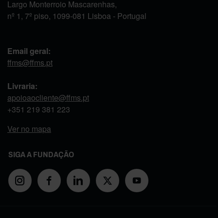
Largo Monterroio Mascarenhas,
nº 1, 7º piso, 1099-081 Lisboa - Portugal
Email geral:
ffms@ffms.pt
Livraria:
apoioaocliente@ffms.pt
+351
219 381 223
Ver no mapa
SIGA A FUNDAÇÃO