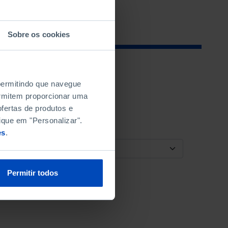
Sobre os cookies
 permitindo que navegue
permitem proporcionar uma
fertas de produtos e
ique em "Personalizar".
es
.
ORDENAR POR
Permitir todos