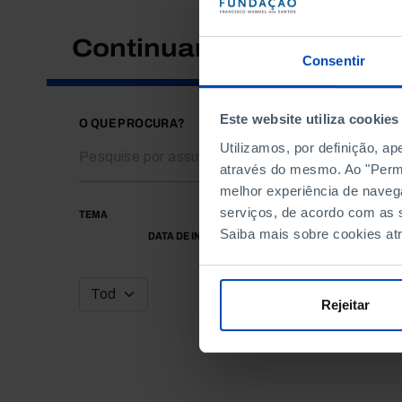
Continuar a pesquisar
Consentir
Este website utiliza cookies
O QUE PROCURA?
Utilizamos, por definição, a
através do mesmo. Ao "Permit
melhor experiência de naveg
serviços, de acordo com as s
TEMA
Saiba mais sobre cookies at
DATA DE INÍCIO
Rejeitar