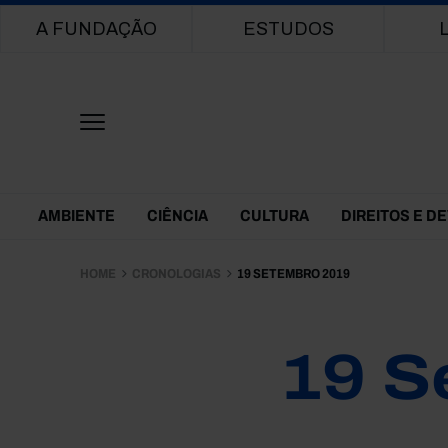
Main navigation
A FUNDAÇÃO
ESTUDOS
Themes Menu
AMBIENTE
CIÊNCIA
CULTURA
DIREITOS E D
HOME
CRONOLOGIAS
19 SETEMBRO 2019
19 S