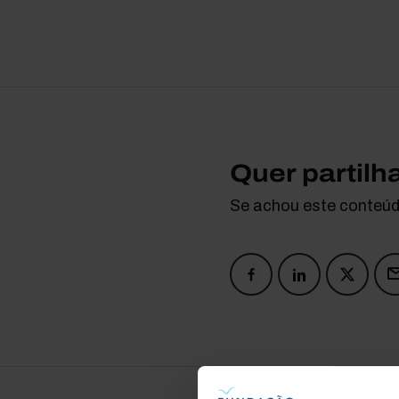
Quer partilh
Se achou este conteúdo