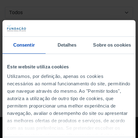
DATA DE INÍCIO
DATA DE FIM
Consentir
Detalhes
Sobre os cookies
ORDENAR POR
Este website utiliza cookies
Utilizamos, por definição, apenas os cookies
necessários ao normal funcionamento do site, permitindo
que navegue através do mesmo. Ao "Permitir todos",
autoriza a utilização de outro tipo de cookies, que
permitem proporcionar uma melhor experiência de
navegação, avaliar o desempenho do site ou apresentar
as melhores ofertas de produtos e serviços, de acordo
com as suas preferências. Se pretender escolher os
tipos de cookies, clique em "Personalizar". Saiba mais