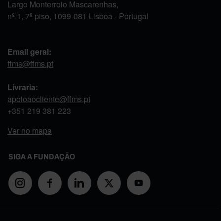
Largo Monterroio Mascarenhas,
nº 1, 7º piso, 1099-081 Lisboa - Portugal
Email geral:
ffms@ffms.pt
Livraria:
apoioaocliente@ffms.pt
+351
219 381 223
Ver no mapa
SIGA A FUNDAÇÃO