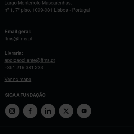
Largo Monterroio Mascarenhas,
nº 1, 7º piso, 1099-081 Lisboa - Portugal
Email geral:
ffms@ffms.pt
Livraria:
apoioaocliente@ffms.pt
+351
219 381 223
Ver no mapa
SIGA A FUNDAÇÃO