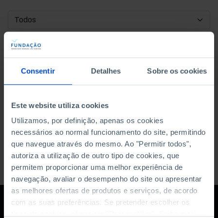
DATA DE INÍCIO
DATA DE FIM
Consentir
Detalhes
Sobre os cookies
ORDENAR POR
Este website utiliza cookies
Utilizamos, por definição, apenas os cookies
necessários ao normal funcionamento do site, permitindo
que navegue através do mesmo. Ao "Permitir todos",
autoriza a utilização de outro tipo de cookies, que
permitem proporcionar uma melhor experiência de
navegação, avaliar o desempenho do site ou apresentar
as melhores ofertas de produtos e serviços, de acordo
com as suas preferências. Se pretender escolher os
tipos de cookies, clique em "Personalizar". Saiba mais