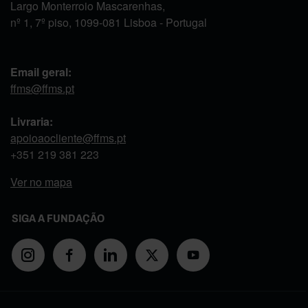
Largo Monterroio Mascarenhas,
nº 1, 7º piso, 1099-081 Lisboa - Portugal
Email geral:
ffms@ffms.pt
Livraria:
apoioaocliente@ffms.pt
+351
219 381 223
Ver no mapa
SIGA A FUNDAÇÃO