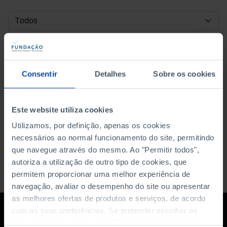
DATA DE INÍCIO
DATA DE FIM
Consentir
Detalhes
Sobre os cookies
ORDENAR POR
Este website utiliza cookies
Utilizamos, por definição, apenas os cookies
necessários ao normal funcionamento do site, permitindo
que navegue através do mesmo. Ao "Permitir todos",
autoriza a utilização de outro tipo de cookies, que
permitem proporcionar uma melhor experiência de
navegação, avaliar o desempenho do site ou apresentar
as melhores ofertas de produtos e serviços, de acordo
com as suas preferências. Se pretender escolher os
tipos de cookies, clique em "Personalizar". Saiba mais