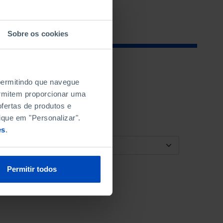
Sobre os cookies
 permitindo que navegue
permitem proporcionar uma
fertas de produtos e
ique em "Personalizar".
es
.
ORDENAR POR
Permitir todos