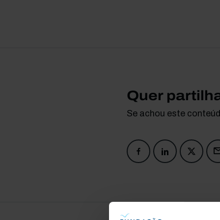
Quer partilh
Se achou este conteúdo