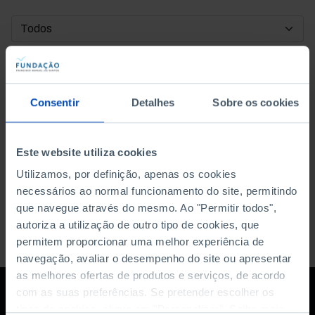
DATA DE INÍCIO
DATA DE FIM
Consentir
Detalhes
Sobre os cookies
ORDENAR POR
Este website utiliza cookies
Utilizamos, por definição, apenas os cookies
necessários ao normal funcionamento do site, permitindo
que navegue através do mesmo. Ao "Permitir todos",
autoriza a utilização de outro tipo de cookies, que
permitem proporcionar uma melhor experiência de
navegação, avaliar o desempenho do site ou apresentar
as melhores ofertas de produtos e serviços, de acordo
com as suas preferências. Se pretender escolher os
tipos de cookies, clique em "Personalizar". Saiba mais