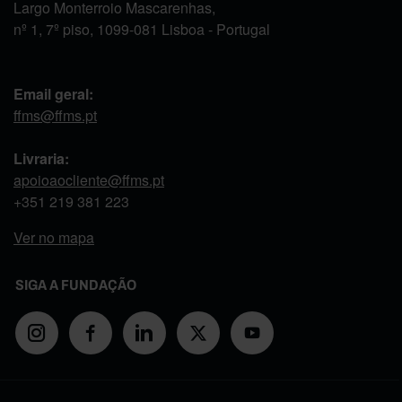
Largo Monterroio Mascarenhas,
nº 1, 7º piso, 1099-081 Lisboa - Portugal
Email geral:
ffms@ffms.pt
Livraria:
apoioaocliente@ffms.pt
+351
219 381 223
Ver no mapa
SIGA A FUNDAÇÃO