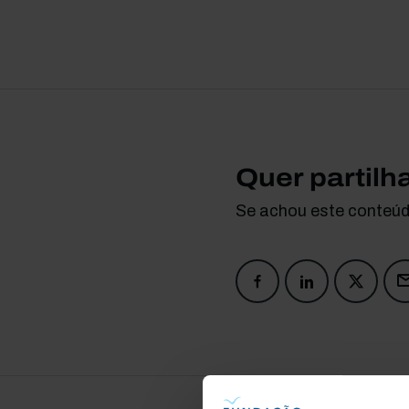
Quer partilh
Se achou este conteúdo