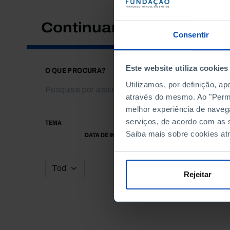
Continuar a pesquisar
Consentir
Este website utiliza cookies
O QUE PROCURA?
Utilizamos, por definição, a
através do mesmo. Ao "Permit
melhor experiência de naveg
serviços, de acordo com as s
TEMA
Saiba mais sobre cookies at
DATA DE INÍCIO
Rejeitar