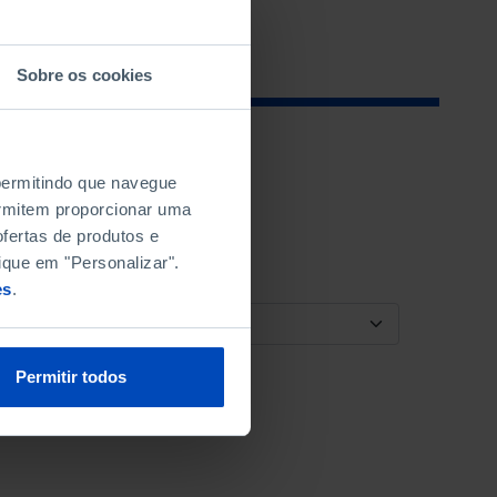
Sobre os cookies
 permitindo que navegue
permitem proporcionar uma
fertas de produtos e
ique em "Personalizar".
es
.
ORDENAR POR
Permitir todos