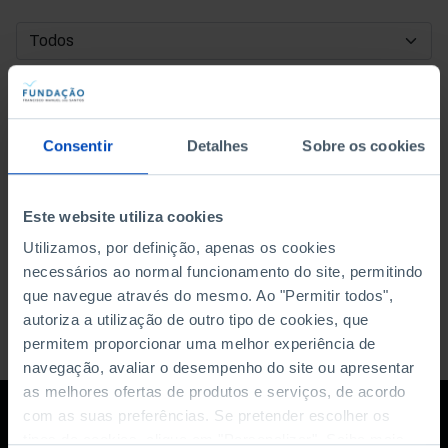
DATA DE INÍCIO
DATA DE FIM
Consentir
Detalhes
Sobre os cookies
ORDENAR POR
Este website utiliza cookies
Utilizamos, por definição, apenas os cookies
necessários ao normal funcionamento do site, permitindo
que navegue através do mesmo. Ao "Permitir todos",
autoriza a utilização de outro tipo de cookies, que
permitem proporcionar uma melhor experiência de
navegação, avaliar o desempenho do site ou apresentar
as melhores ofertas de produtos e serviços, de acordo
com as suas preferências. Se pretender escolher os
tipos de cookies, clique em "Personalizar". Saiba mais