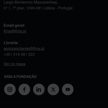
Largo Monterroio Mascarenhas,
nº 1, 7º piso, 1099-081 Lisboa - Portugal
Email geral:
ffms@ffms.pt
Livraria:
apoioaocliente@ffms.pt
+351
219 381 223
Ver no mapa
SIGA A FUNDAÇÃO