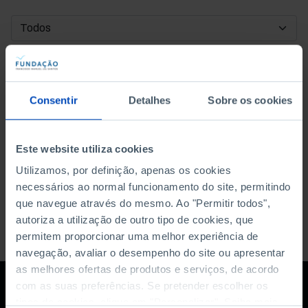
DATA DE INÍCIO
DATA DE FIM
Consentir
Detalhes
Sobre os cookies
ORDENAR POR
Este website utiliza cookies
Utilizamos, por definição, apenas os cookies
necessários ao normal funcionamento do site, permitindo
que navegue através do mesmo. Ao "Permitir todos",
autoriza a utilização de outro tipo de cookies, que
permitem proporcionar uma melhor experiência de
navegação, avaliar o desempenho do site ou apresentar
as melhores ofertas de produtos e serviços, de acordo
com as suas preferências. Se pretender escolher os
tipos de cookies, clique em "Personalizar". Saiba mais