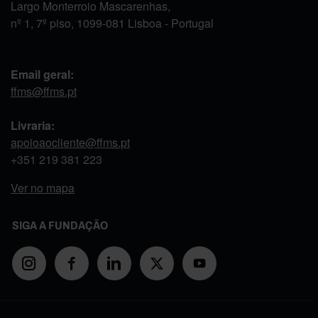
Largo Monterroio Mascarenhas,
nº 1, 7º piso, 1099-081 Lisboa - Portugal
Email geral:
ffms@ffms.pt
Livraria:
apoioaocliente@ffms.pt
+351
219 381 223
Ver no mapa
SIGA A FUNDAÇÃO