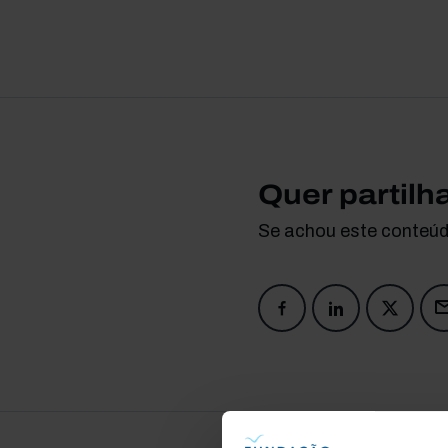
Quer partilh
Se achou este conteúdo