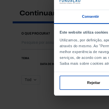
Continuar a pesquisar
Consentir
Este website utiliza cookies
O QUE PROCURA?
Utilizamos, por definição, a
através do mesmo. Ao "Permit
melhor experiência de naveg
serviços, de acordo com as s
TEMA
Saiba mais sobre cookies at
DATA DE INÍCIO
Rejeitar