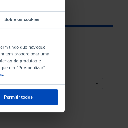
Sobre os cookies
 permitindo que navegue
permitem proporcionar uma
fertas de produtos e
ique em "Personalizar".
es
.
ORDENAR POR
Permitir todos