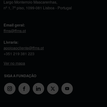
Largo Monterroio Mascarenhas,
nº 1, 7º piso, 1099-081 Lisboa - Portugal
Email geral:
ffms@ffms.pt
Livraria:
apoioaocliente@ffms.pt
+351
219 381 223
Ver no mapa
SIGA A FUNDAÇÃO