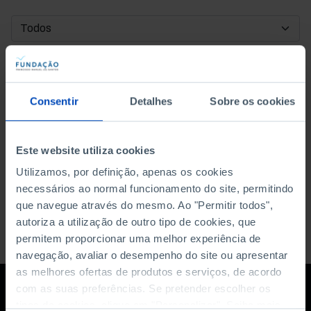
DATA DE INÍCIO
DATA DE FIM
Consentir
Detalhes
Sobre os cookies
ORDENAR POR
Este website utiliza cookies
Utilizamos, por definição, apenas os cookies
necessários ao normal funcionamento do site, permitindo
que navegue através do mesmo. Ao "Permitir todos",
autoriza a utilização de outro tipo de cookies, que
permitem proporcionar uma melhor experiência de
navegação, avaliar o desempenho do site ou apresentar
as melhores ofertas de produtos e serviços, de acordo
com as suas preferências. Se pretender escolher os
tipos de cookies, clique em "Personalizar". Saiba mais