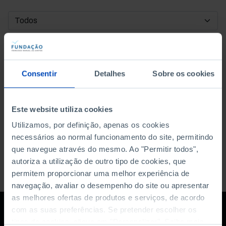
DATA DE INÍCIO
DATA DE FIM
Consentir
Detalhes
Sobre os cookies
ORDENAR POR
Este website utiliza cookies
Utilizamos, por definição, apenas os cookies
necessários ao normal funcionamento do site, permitindo
que navegue através do mesmo. Ao "Permitir todos",
autoriza a utilização de outro tipo de cookies, que
permitem proporcionar uma melhor experiência de
navegação, avaliar o desempenho do site ou apresentar
as melhores ofertas de produtos e serviços, de acordo
com as suas preferências. Se pretender escolher os
tipos de cookies, clique em "Personalizar". Saiba mais