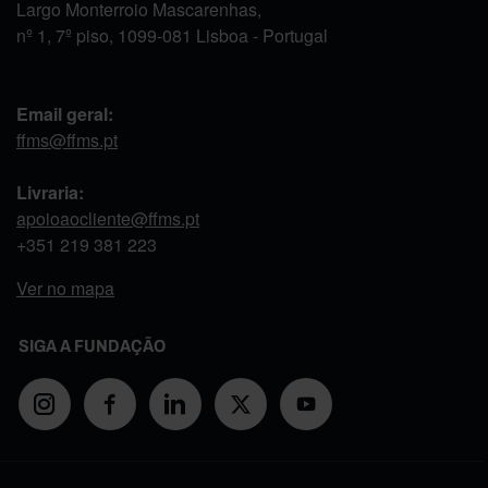
Largo Monterroio Mascarenhas,
nº 1, 7º piso, 1099-081 Lisboa - Portugal
Email geral:
ffms@ffms.pt
Livraria:
apoioaocliente@ffms.pt
+351
219 381 223
Ver no mapa
SIGA A FUNDAÇÃO