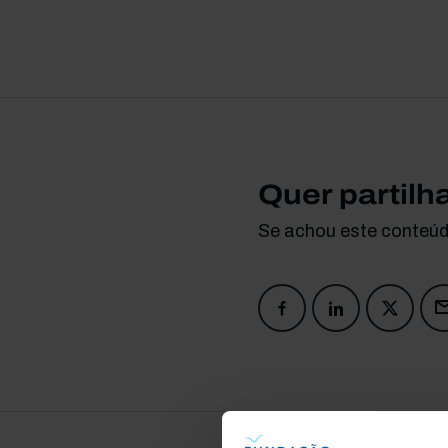
Quer partilh
Se achou este conteúdo