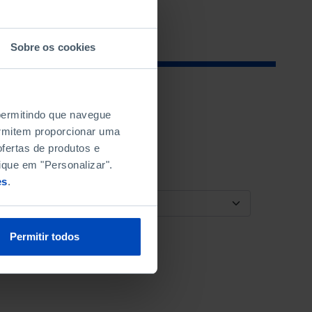
Sobre os cookies
 permitindo que navegue
permitem proporcionar uma
fertas de produtos e
ique em "Personalizar".
es
.
ORDENAR POR
Permitir todos