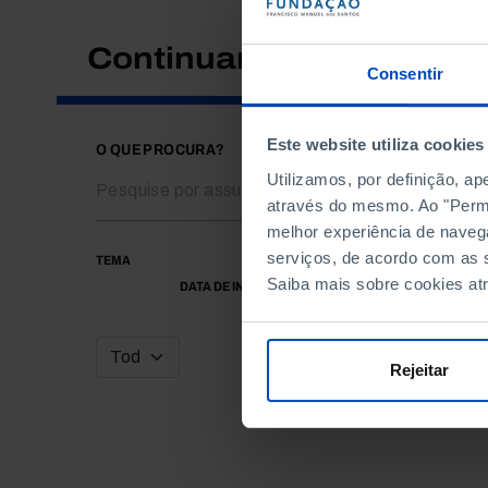
Continuar a pesquisar
Consentir
Este website utiliza cookies
O QUE PROCURA?
Utilizamos, por definição, a
através do mesmo. Ao "Permit
melhor experiência de naveg
serviços, de acordo com as s
TEMA
Saiba mais sobre cookies at
DATA DE INÍCIO
Rejeitar