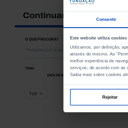
Continuar a pesquisar
Consentir
Este website utiliza cookies
O QUE PROCURA?
Utilizamos, por definição, a
através do mesmo. Ao "Permit
melhor experiência de naveg
serviços, de acordo com as s
TEMA
Saiba mais sobre cookies at
DATA DE INÍCIO
Rejeitar