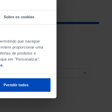
Sobre os cookies
 permitindo que navegue
permitem proporcionar uma
fertas de produtos e
ique em "Personalizar".
es
.
ORDENAR POR
Permitir todos