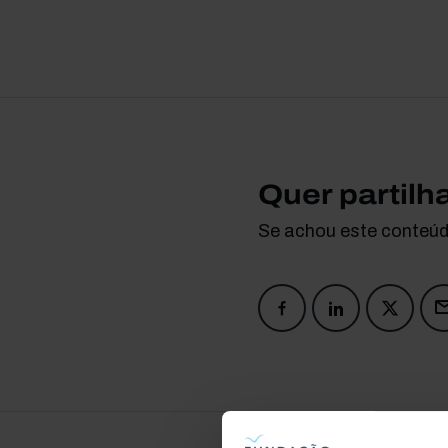
Quer partilh
Se achou este conteúdo