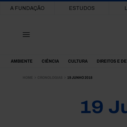
Main navigation
A FUNDAÇÃO
ESTUDOS
Themes Menu
AMBIENTE
CIÊNCIA
CULTURA
DIREITOS E D
HOME
CRONOLOGIAS
19 JUNHO 2018
19 J