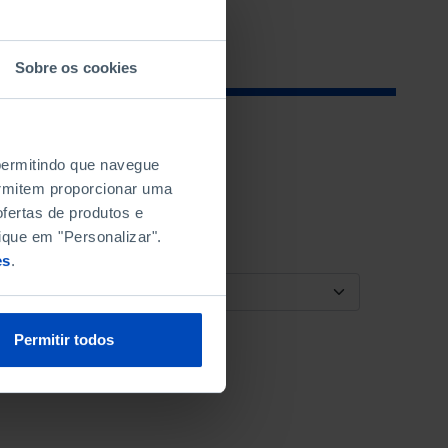
Sobre os cookies
 permitindo que navegue
permitem proporcionar uma
fertas de produtos e
ique em "Personalizar".
es
.
ORDENAR POR
Permitir todos