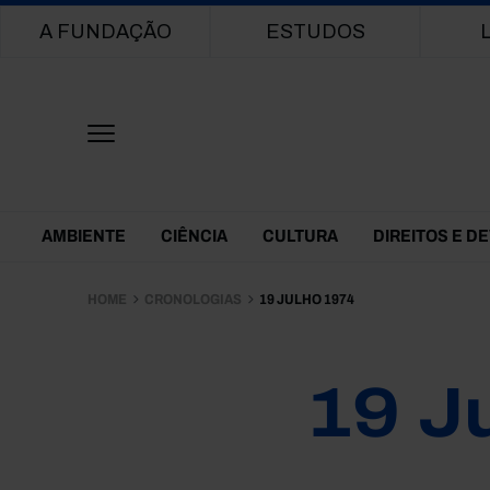
Main navigation
A FUNDAÇÃO
ESTUDOS
Themes Menu
AMBIENTE
CIÊNCIA
CULTURA
DIREITOS E D
HOME
CRONOLOGIAS
19 JULHO 1974
19 J