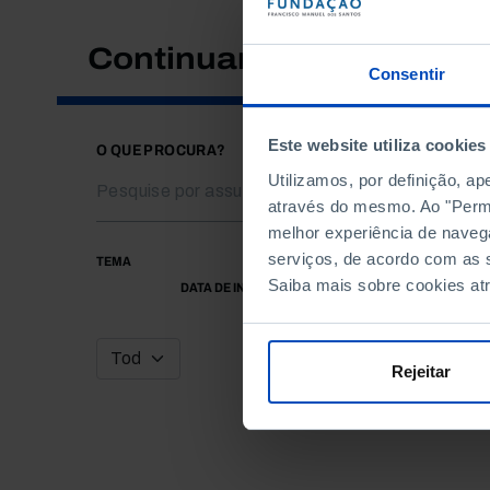
Continuar a pesquisar
Consentir
Este website utiliza cookies
O QUE PROCURA?
Utilizamos, por definição, a
através do mesmo. Ao "Permit
melhor experiência de naveg
serviços, de acordo com as s
TEMA
Saiba mais sobre cookies at
DATA DE INÍCIO
Rejeitar