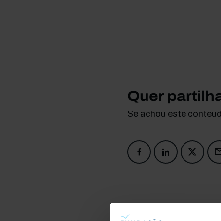
Quer partilh
Se achou este conteúdo