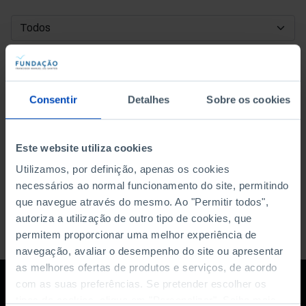
DATA DE INÍCIO
DATA DE FIM
Consentir
Detalhes
Sobre os cookies
ORDENAR POR
Este website utiliza cookies
Utilizamos, por definição, apenas os cookies
necessários ao normal funcionamento do site, permitindo
que navegue através do mesmo. Ao "Permitir todos",
autoriza a utilização de outro tipo de cookies, que
permitem proporcionar uma melhor experiência de
navegação, avaliar o desempenho do site ou apresentar
as melhores ofertas de produtos e serviços, de acordo
com as suas preferências. Se pretender escolher os
tipos de cookies, clique em "Personalizar". Saiba mais