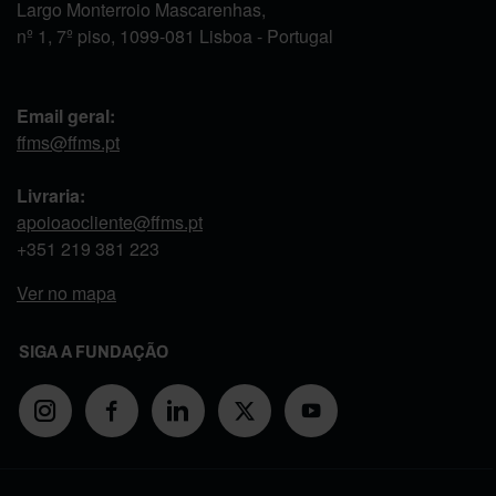
Largo Monterroio Mascarenhas,
nº 1, 7º piso, 1099-081 Lisboa - Portugal
Email geral:
ffms@ffms.pt
Livraria:
apoioaocliente@ffms.pt
+351
219 381 223
Ver no mapa
SIGA A FUNDAÇÃO